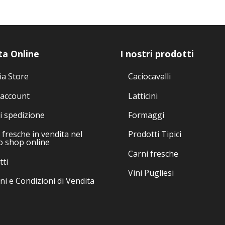
Le
Le
opzioni
opzioni
possono
possono
essere
essere
ta Online
I nostri prodotti
scelte
scelte
nella
nella
ia Store
Caciocavalli
pagina
pagina
del
del
 account
Latticini
prodotto
prodotto
i spedizione
Formaggi
fresche in vendita nel
Prodotti Tipici
o shop online
Carni fresche
tti
Vini Pugliesi
ni e Condizioni di Vendita