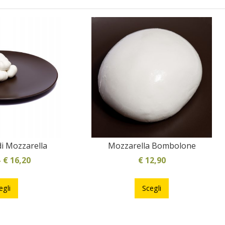
di Mozzarella
Mozzarella Bombolone
–
€
16,20
€
12,90
Questo
Questo
prodotto
prodotto
egli
Scegli
ha
ha
più
più
varianti.
varianti.