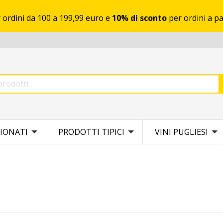
 ordini da 100 a 199,99 euro e
10% di sconto
per ordini a pa
IONATI
PRODOTTI TIPICI
VINI PUGLIESI