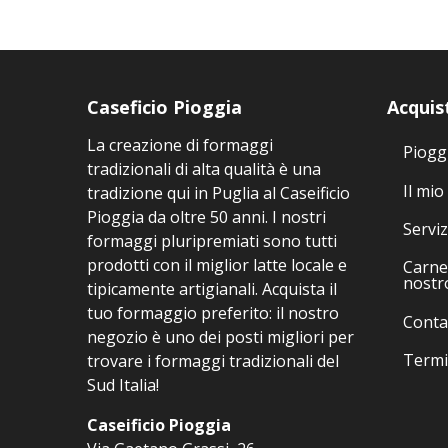
Le
opzioni
possono
essere
Caseficio Pioggia
Acquis
scelte
nella
La creazione di formaggi
Piogg
pagina
tradizionali di alta qualità è una
del
Il mio
tradizione qui in Puglia al Caseificio
prodotto
Pioggia da oltre 50 anni. I nostri
Serviz
formaggi pluripremiati sono tutti
prodotti con il miglior latte locale e
Carne 
nostr
tipicamente artigianali. Acquista il
tuo formaggio preferito: il nostro
Conta
negozio è uno dei posti migliori per
Termi
trovare i formaggi tradizionali del
Sud Italia!
Caseificio Pioggia