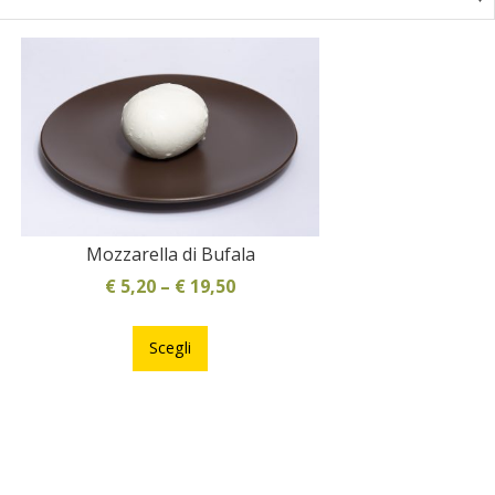
Mozzarella di Bufala
€
5,20
–
€
19,50
Questo
prodotto
Scegli
ha
più
varianti.
Le
opzioni