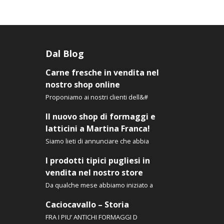
possono
essere
scelte
nella
Dal Blog
pagina
del
Carne fresche in vendita nel
prodotto
nostro shop online
Proponiamo ai nostri clienti dell&#
Il nuovo shop di formaggi e
latticini a Martina Franca!
Siamo lieti di annunciare che abbia
I prodotti tipici pugliesi in
vendita nel nostro store
Da qualche mese abbiamo iniziato a
Caciocavallo – Storia
FRA I PIU’ ANTICHI FORMAGGI D