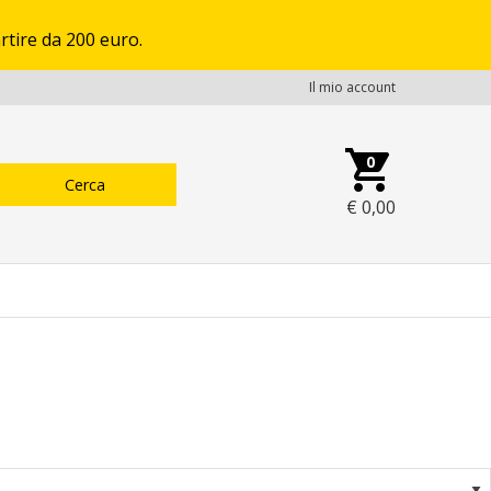
rtire da 200 euro.
Il mio account
0
€
0,00