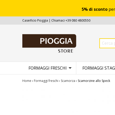
5% di sconto
per
Caseificio Pioggia | Chiamaci +39 080 4800550
FORMAGGI FRESCHI
FORMAGGI STAG
Home
›
Formaggi freschi
›
Scamorza
› Scamorzine allo Speck