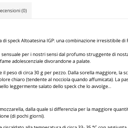
ecensioni (0)
 di speck Altoatesina IGP: una combinazione irresistibile di
sensuale per i nostri sensi dal profumo struggente di nostalg
 fame adolescenziale divorandone a palate.
l peso di circa 30 g per pezzo. Dalla sorella maggiore, la sc
 colore chiaro (tendente al nocciola quando affumicata). La pa
quello leggermente salato dello speck che lo avvolge…
 mozzarella, dalla quale si differenzia per la maggiore quanti
ne (di pochi giorni).
 e riscaldato alla temperatura di circa 33- 35 °C con aggiunta d