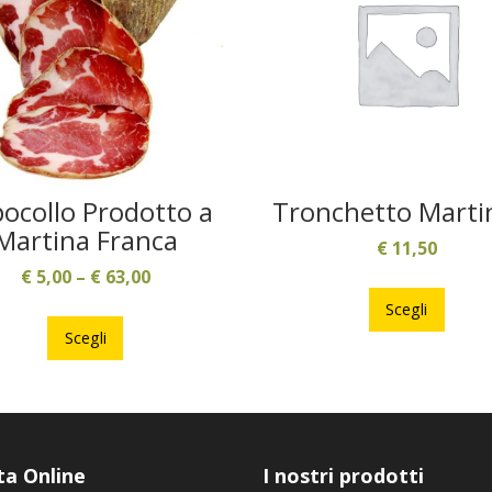
ocollo Prodotto a
Tronchetto Marti
Martina Franca
€
11,50
€
5,00
–
€
63,00
Ques
prodo
Questo
Scegli
ha
prodotto
Scegli
più
ha
varian
più
Le
varianti.
opzio
Le
poss
opzioni
ta Online
I nostri prodotti