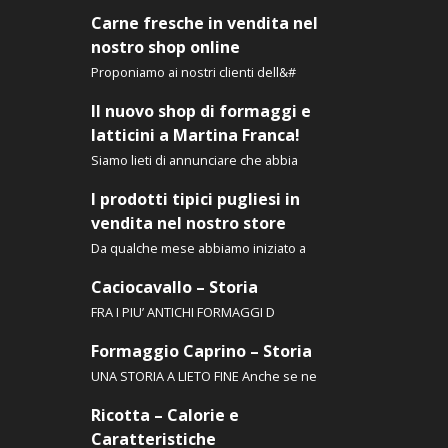
e
possono
Carne fresche in vendita nel
essere
nostro shop online
scelte
a
Proponiamo ai nostri clienti dell&#
nella
pagina
Il nuovo shop di formaggi e
tto
del
latticini a Martina Franca!
prodotto
Siamo lieti di annunciare che abbia
I prodotti tipici pugliesi in
vendita nel nostro store
Da qualche mese abbiamo iniziato a
Caciocavallo – Storia
FRA I PIU’ ANTICHI FORMAGGI D
Formaggio Caprino – Storia
UNA STORIA A LIETO FINE Anche se ne
Ricotta – Calorie e
Caratteristiche