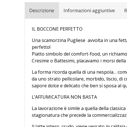
Descrizione
Informazioni aggiuntive
R
IL BOCCONE PERFETTO
Una scamorzina Pugliese avvolta in una fetta
perfetto!
Piatto simbolo del comfort-food, un richiamo 
Cresime o Battesimi, placavamo i morsi della
La forma ricorda quella di una nespola… come i
da uno strato pellicolare, morbido, liscio, di
sapore dolce e delicato che ben si sposa al 
L’AFFUMICATURA NON BASTA
La lavorazione è simile a quella della classica
stagionatura che precede la commercializzazio
Il latte intero, crudo, viene versato in caldaia