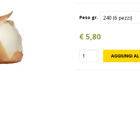
Peso gr.
€
5,80
Scamorzine
AGGIUNGI AL
allo
Speck
quantità