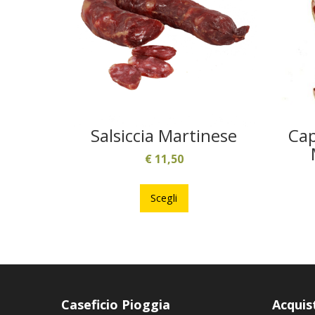
Salsiccia Martinese
Cap
€
11,50
Questo
prodotto
Scegli
ha
più
varianti.
Le
opzioni
possono
Caseficio Pioggia
Acquis