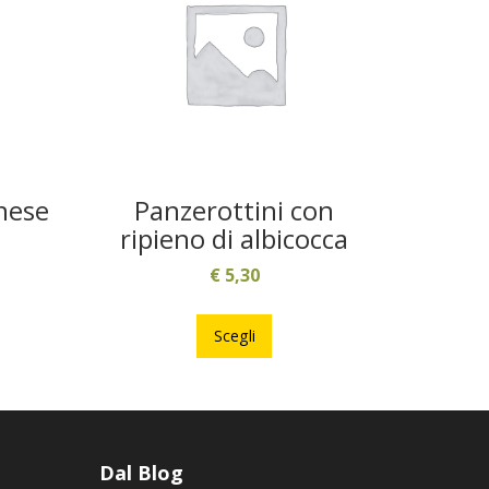
nese
Panzerottini con
ripieno di albicocca
€
5,30
to
tto
Questo
prodotto
Scegli
ha
ti.
più
varianti.
ni
Le
ono
opzioni
Dal Blog