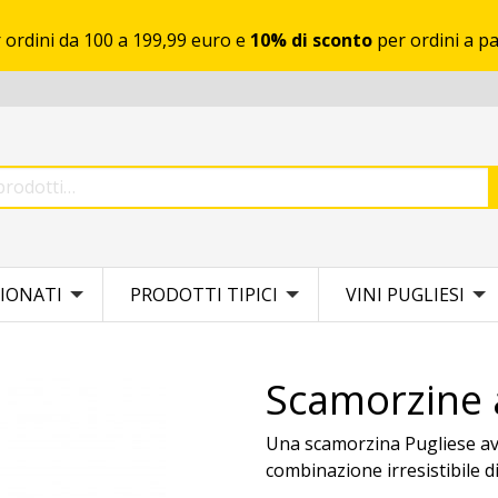
 ordini da 100 a 199,99 euro e
10% di sconto
per ordini a pa
IONATI
PRODOTTI TIPICI
VINI PUGLIESI
Scamorzine 
Una scamorzina Pugliese avv
combinazione irresistibile d