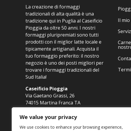
essere
La creazione di formaggi
scelte
Piogg
tradizionali di alta qualità è una
nella
Il mio
tradizione qui in Puglia al Caseificio
pagina
Pioggia da oltre 50 anni. I nostri
del
Serviz
formaggi pluripremiati sono tutti
prodotto
prodotti con il miglior latte locale e
Carne 
nostr
tipicamente artigianali. Acquista il
tuo formaggio preferito: il nostro
Conta
negozio è uno dei posti migliori per
Termi
trovare i formaggi tradizionali del
Sud Italia!
Caseificio Pioggia
Via Gaetano Grassi, 26
74015 Martina Franca TA
Tel. 080 4800550
info@pioggiastore.it
We value your privacy
We use cookies to enhance your browsing experience,