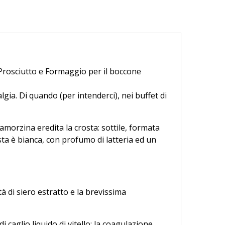
 Prosciutto e Formaggio per il boccone
ia. Di quando (per intenderci), nei buffet di
amorzina eredita la crosta: sottile, formata
sta è bianca, con profumo di latteria ed un
tà di siero estratto e la brevissima
i caglio liquido di vitello: la coagulazione