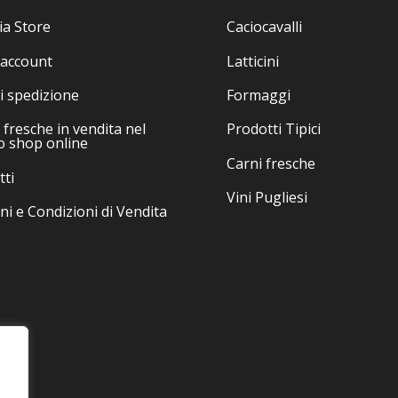
esser
possono
scelte
essere
ia Store
Caciocavalli
nella
scelte
 account
Latticini
pagin
nella
del
pagina
i spedizione
Formaggi
prodo
del
fresche in vendita nel
Prodotti Tipici
prodotto
o shop online
Carni fresche
tti
Vini Pugliesi
ni e Condizioni di Vendita