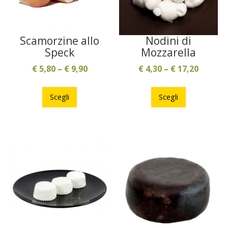
Scamorzine allo
Nodini di
Speck
Mozzarella
€
5,80
–
€
9,90
€
4,30
–
€
17,20
Questo
Questo
prodotto
prodotto
Scegli
Scegli
ha
ha
più
più
varianti.
varianti.
Le
Le
opzioni
opzioni
possono
possono
essere
essere
scelte
scelte
nella
nella
pagina
pagina