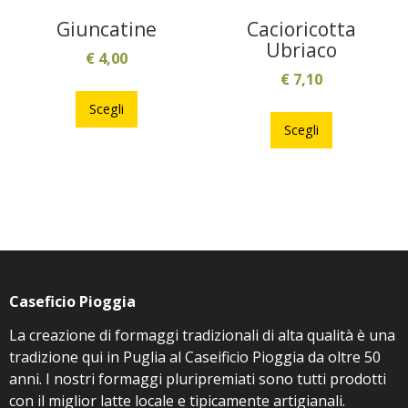
del
del
Giuncatine
Cacioricotta
prodotto
prodotto
Ubriaco
€
4,00
€
7,10
Questo
Questo
prodotto
Scegli
prodotto
ha
Scegli
ha
più
più
varianti.
varianti.
Le
Le
opzioni
opzioni
possono
possono
essere
essere
scelte
Caseficio Pioggia
scelte
nella
nella
pagina
La creazione di formaggi tradizionali di alta qualità è una
pagina
del
tradizione qui in Puglia al Caseificio Pioggia da oltre 50
del
prodotto
anni. I nostri formaggi pluripremiati sono tutti prodotti
prodotto
con il miglior latte locale e tipicamente artigianali.