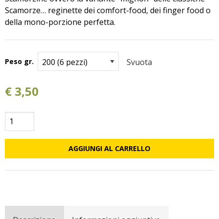
Scamorze… reginette dei comfort-food, dei finger food o
della mono-porzione perfetta.
Peso gr.
Svuota
€
3,50
Scamorzine
quantità
AGGIUNGI AL CARRELLO