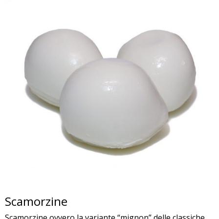
Scamorzine
Scamorzine ovvero la variante “mignon” delle classiche