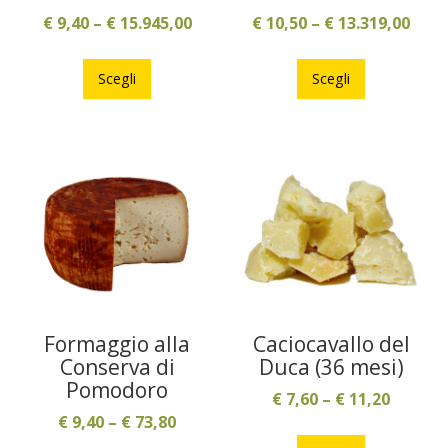
€
9,40
–
€
15.945,00
€
10,50
–
€
13.319,00
Questo
Questo
prodotto
prodotto
Scegli
Scegli
ha
ha
più
più
varianti.
varianti.
Le
Le
opzioni
opzioni
possono
possono
essere
essere
scelte
scelte
nella
nella
pagina
pagina
Formaggio alla
Caciocavallo del
del
del
Conserva di
Duca (36 mesi)
prodotto
prodotto
Pomodoro
€
7,60
–
€
11,20
€
9,40
–
€
73,80
Questo