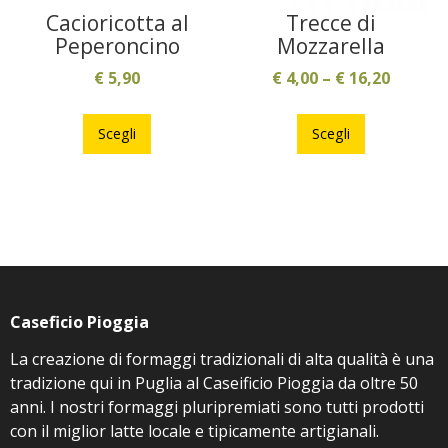
Cacioricotta al
Trecce di
Peperoncino
Mozzarella
€
5,90
€
4,00
–
€
16,20
Questo
Questo
prodotto
prodotto
Scegli
Scegli
ha
ha
più
più
varianti.
varianti.
Le
Le
opzioni
opzioni
possono
possono
essere
essere
Caseficio Pioggia
scelte
scelte
nella
nella
La creazione di formaggi tradizionali di alta qualità è una
pagina
pagina
tradizione qui in Puglia al Caseificio Pioggia da oltre 50
del
del
anni. I nostri formaggi pluripremiati sono tutti prodotti
prodotto
prodotto
con il miglior latte locale e tipicamente artigianali.