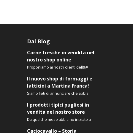
Le
Le
opzioni
opzioni
possono
possono
essere
essere
scelte
scelte
nella
nella
Dal Blog
pagina
pagina
del
del
Carne fresche in vendita nel
prodotto
prodotto
nostro shop online
Proponiamo ai nostri clienti dell&#
Il nuovo shop di formaggi e
latticini a Martina Franca!
Siamo lieti di annunciare che abbia
I prodotti tipici pugliesi in
vendita nel nostro store
Da qualche mese abbiamo iniziato a
Caciocavallo – Storia