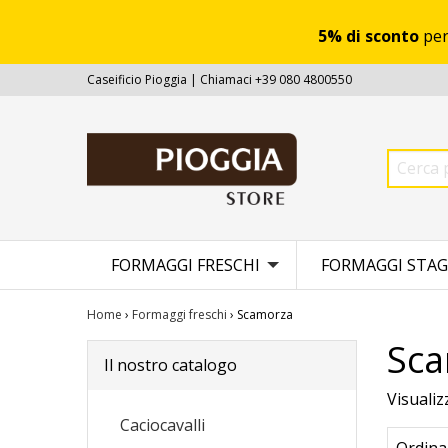
5% di sconto
per
Caseificio Pioggia | Chiamaci +39 080 4800550
FORMAGGI FRESCHI
FORMAGGI STAG
Home
›
Formaggi freschi
› Scamorza
Sc
Il nostro catalogo
Visualiz
Caciocavalli