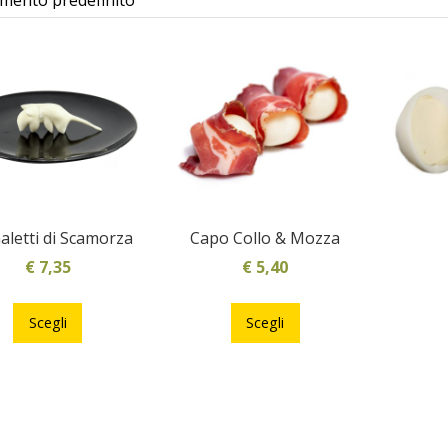
aletti di Scamorza
Capo Collo & Mozza
€
7,35
€
5,40
Questo
Questo
prodotto
prodotto
Scegli
Scegli
ha
ha
più
più
varianti.
varianti.
Le
Le
opzioni
opzioni