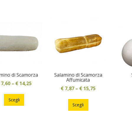
possono
possono
essere
essere
scelte
scelte
nella
nella
pagina
pagina
del
del
prodotto
prodotto
mino di Scamorza
Salamino di Scamorza
Affumicata
7,60
–
€
14,25
€
7,87
–
€
15,75
Questo
Questo
prodotto
Scegli
prodotto
Scegli
ha
ha
più
più
varianti.
varianti.
Le