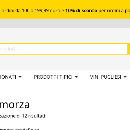
 ordini da 100 a 199,99 euro e
10% di sconto
per ordini a pa
IONATI
PRODOTTI TIPICI
VINI PUGLIESI
amorza
zazione di 12 risultati