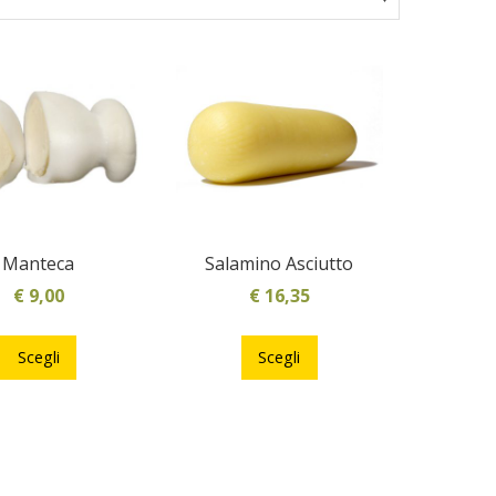
Manteca
Salamino Asciutto
€
9,00
€
16,35
Questo
Questo
prodotto
prodotto
Scegli
Scegli
ha
ha
più
più
varianti.
varianti.
Le
Le
opzioni
opzioni