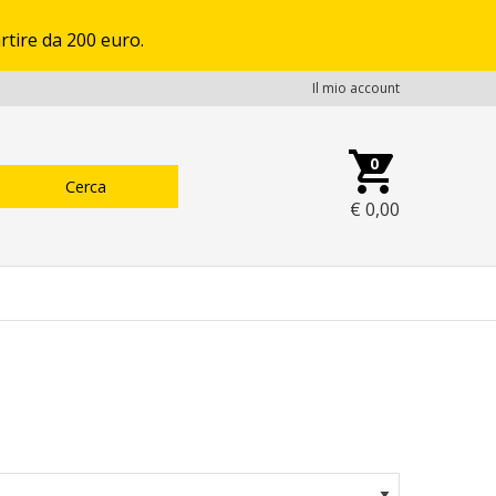
rtire da 200 euro.
Il mio account
0
€
0,00