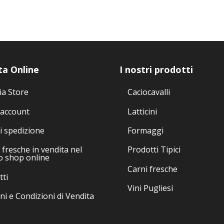
Le
Le
opzioni
opzioni
possono
possono
essere
essere
scelte
scelte
nella
nella
ta Online
I nostri prodotti
pagina
pagina
del
del
ia Store
Caciocavalli
prodotto
prodotto
 account
Latticini
i spedizione
Formaggi
fresche in vendita nel
Prodotti Tipici
o shop online
Carni fresche
tti
Vini Pugliesi
ni e Condizioni di Vendita