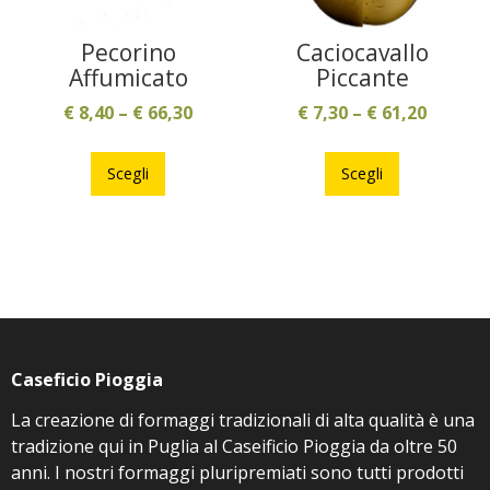
del
prodotto
Pecorino
Caciocavallo
prodotto
Affumicato
Piccante
€
8,40
–
€
66,30
€
7,30
–
€
61,20
Questo
Questo
prodotto
prodotto
Scegli
Scegli
ha
ha
più
più
varianti.
varianti.
Le
Le
opzioni
opzioni
possono
possono
essere
essere
Caseficio Pioggia
scelte
scelte
nella
nella
La creazione di formaggi tradizionali di alta qualità è una
pagina
pagina
tradizione qui in Puglia al Caseificio Pioggia da oltre 50
del
del
anni. I nostri formaggi pluripremiati sono tutti prodotti
prodotto
prodotto