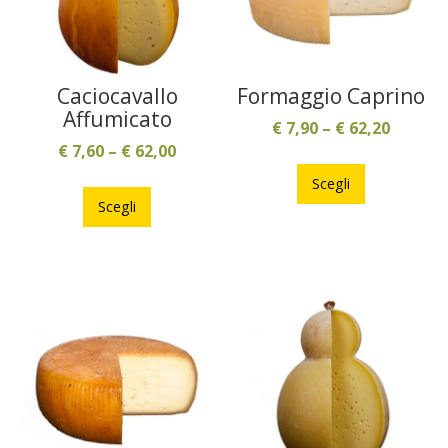
Caciocavallo
Formaggio Caprino
Affumicato
€
7,90
–
€
62,20
€
7,60
–
€
62,00
Questo
Questo
prodotto
Scegli
prodotto
ha
Scegli
ha
più
più
varianti.
varianti.
Le
Le
opzioni
opzioni
possono
possono
essere
essere
scelte
scelte
nella
nella
pagina
pagina
del