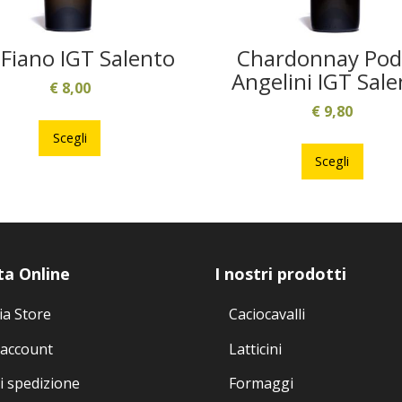
 Fiano IGT Salento
Chardonnay Pod
Angelini IGT Sal
€
8,00
€
9,80
Questo
prodotto
Ques
Scegli
ha
prodo
Scegli
più
ha
varianti.
più
Le
varian
opzioni
Le
possono
opzio
ta Online
I nostri prodotti
essere
poss
scelte
esser
ia Store
Caciocavalli
nella
scelte
 account
Latticini
pagina
nella
del
pagin
i spedizione
Formaggi
prodotto
del