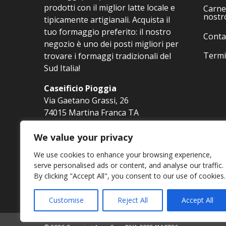
prodotti con il miglior latte locale e
Carne 
nostr
tipicamente artigianali. Acquista il
tuo formaggio preferito: il nostro
Conta
negozio è uno dei posti migliori per
Termi
trovare i formaggi tradizionali del
Sud Italia!
Caseificio Pioggia
Via Gaetano Grassi, 26
74015 Martina Franca TA
Tel. 080 4800550
info@pioggiastore.it
We value your privacy
We use cookies to enhance your browsing experience,
serve personalised ads or content, and analyse our traffic.
By clicking "Accept All", you consent to our use of cookies.
Customise
Reject All
Accept All