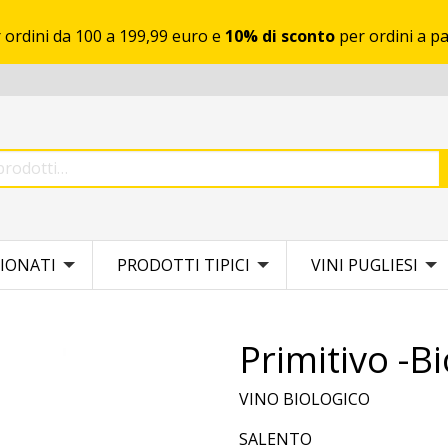
 ordini da 100 a 199,99 euro e
10% di sconto
per ordini a pa
IONATI
PRODOTTI TIPICI
VINI PUGLIESI
Primitivo -Bi
VINO BIOLOGICO
SALENTO