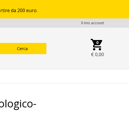
rtire da 200 euro.
Il mio account
0
€
0,00
ologico-