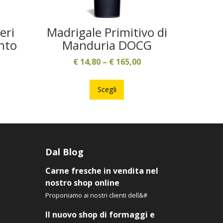
eri
Madrigale Primitivo di
ento
Manduria DOCG
€
14,80
–
€
165,00
to
Questo
tto
prodotto
Scegli
ha
più
ti.
varianti.
Le
ni
opzioni
Dal Blog
ono
possono
Carne fresche in vendita nel
e
essere
nostro shop online
scelte
Proponiamo ai nostri clienti dell&#
nella
a
pagina
Il nuovo shop di formaggi e
del