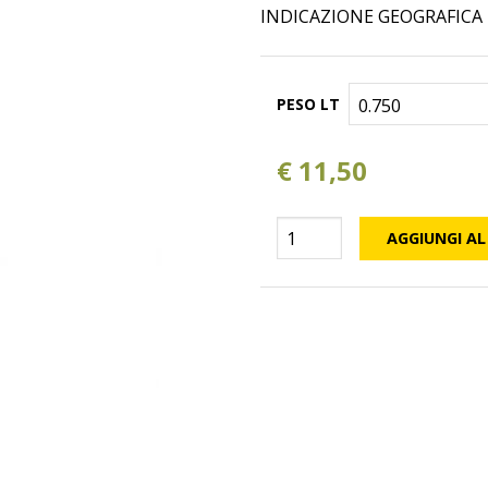
INDICAZIONE GEOGRAFICA
PESO LT
€
11,50
Primitivo
AGGIUNGI AL
-
Biologico-
quantità