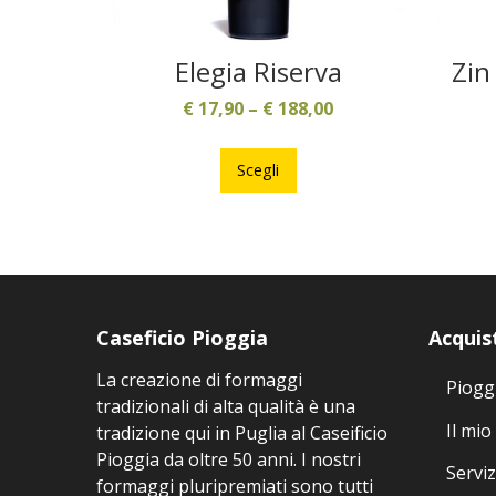
Elegia Riserva
Zin
€
17,90
–
€
188,00
Questo
prodotto
Scegli
ha
più
varianti.
Le
opzioni
possono
Caseficio Pioggia
Acquis
essere
La creazione di formaggi
scelte
Piogg
tradizionali di alta qualità è una
nella
Il mio
tradizione qui in Puglia al Caseificio
pagina
Pioggia da oltre 50 anni. I nostri
del
Serviz
formaggi pluripremiati sono tutti
prodotto