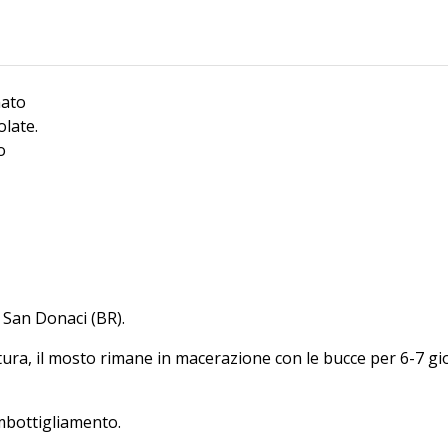
mato
olate.
o
, San Donaci (BR).
atura, il mosto rimane in macerazione con le bucce per 6-7 g
’imbottigliamento.