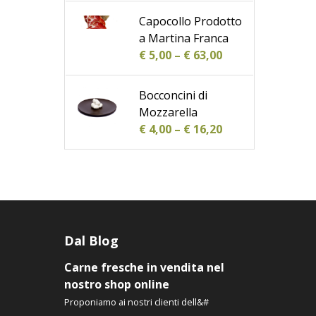
Capocollo Prodotto
a Martina Franca
€
5,00
–
€
63,00
Bocconcini di
Mozzarella
€
4,00
–
€
16,20
Dal Blog
Carne fresche in vendita nel
nostro shop online
Proponiamo ai nostri clienti dell&#