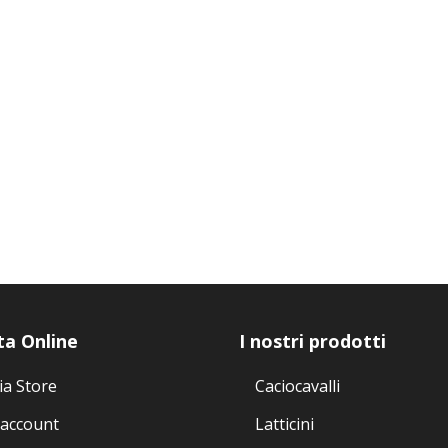
ta Online
I nostri prodotti
ia Store
Caciocavalli
 account
Latticini