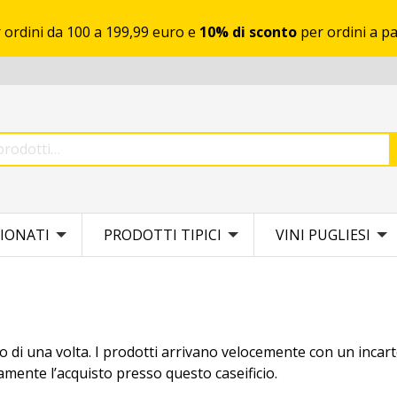
 ordini da 100 a 199,99 euro e
10% di sconto
per ordini a pa
IONATI
PRODOTTI TIPICI
VINI PUGLIESI
llo di una volta. I prodotti arrivano velocemente con un incar
mente l’acquisto presso questo caseificio.