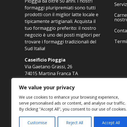
Pioggia da oltre 50 anni. I nostri
Serviz
formaggi pluripremiati sono tutti
prodotti con il miglior latte locale e
Carne 
nostr
tipicamente artigianali. Acquista il
tuo formaggio preferito: il nostro
Conta
negozio è uno dei posti migliori per
Termi
trovare i formaggi tradizionali del
Sud Italia!
Caseificio Pioggia
Via Gaetano Grassi, 26
74015 Martina Franca TA
Tel. 080 4800550
info@pioggiastore.it
We value your privacy
We use cookies to enhance your browsing experience,
serve personalised ads or content, and analyse our traffic.
By clicking "Accept All", you consent to our use of cookies.
Customise
Reject All
Accept All