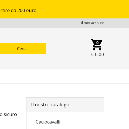
rtire da 200 euro.
Il mio account
0
€
0,00
Il nostro catalogo
to sicuro
Caciocavalli