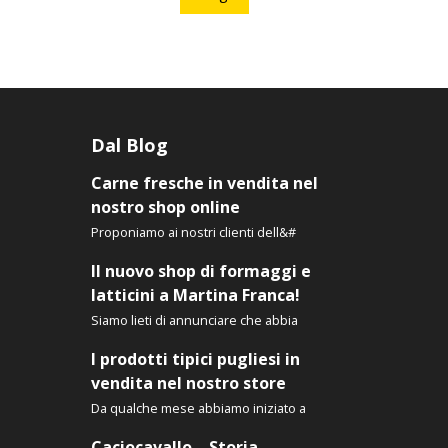
ha
tto
più
varianti.
Le
ti.
opzioni
possono
ni
Dal Blog
essere
ono
Carne fresche in vendita nel
scelte
e
nostro shop online
nella
pagina
Proponiamo ai nostri clienti dell&#
del
a
Il nuovo shop di formaggi e
prodotto
latticini a Martina Franca!
tto
Siamo lieti di annunciare che abbia
I prodotti tipici pugliesi in
vendita nel nostro store
Da qualche mese abbiamo iniziato a
Caciocavallo – Storia