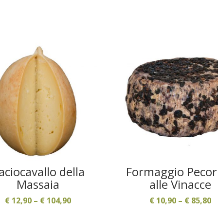
aciocavallo della
Formaggio Pecor
Massaia
alle Vinacce
€
12,90
–
€
104,90
€
10,90
–
€
85,80
Questo
Ques