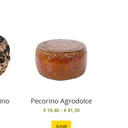
ino
Pecorino Agrodolce
€
10,40
–
€
81,30
Questo
prodotto
to
Scegli