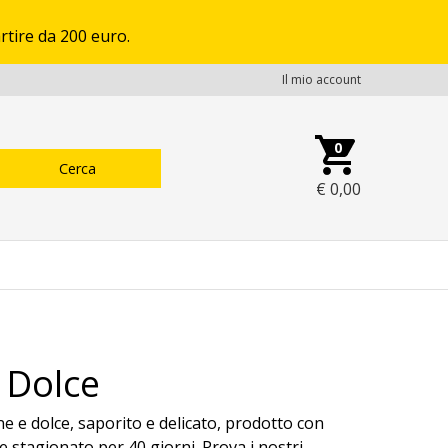
rtire da 200 euro.
Il mio account
0
€
0,00
 Dolce
e e dolce, saporito e delicato, prodotto con
 e stagionato per 40 giorni. Prova i nostri