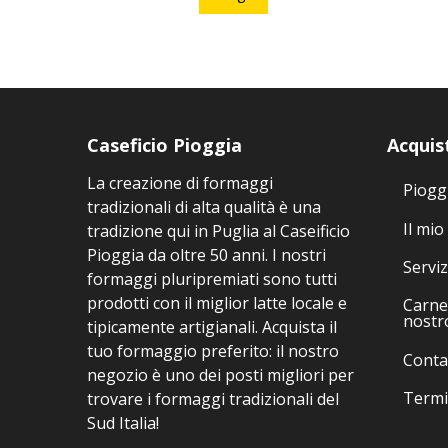
ha
più
varianti.
Le
opzioni
possono
Caseficio Pioggia
Acquis
essere
La creazione di formaggi
scelte
Piogg
tradizionali di alta qualità è una
nella
Il mio
tradizione qui in Puglia al Caseificio
pagina
Pioggia da oltre 50 anni. I nostri
del
Serviz
formaggi pluripremiati sono tutti
prodotto
prodotti con il miglior latte locale e
Carne 
nostr
tipicamente artigianali. Acquista il
tuo formaggio preferito: il nostro
Conta
negozio è uno dei posti migliori per
Termi
trovare i formaggi tradizionali del
Sud Italia!