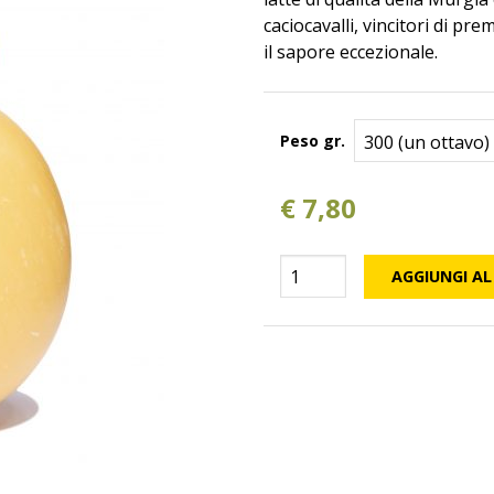
caciocavalli, vincitori di pre
il sapore eccezionale.
Peso gr.
€
7,80
Caciocavallo
AGGIUNGI AL
Dolce
quantità