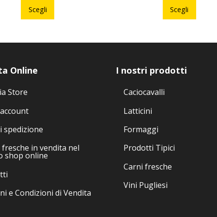
prodotto
prodo
Scegli
Scegli
ha
ha
più
più
varianti.
varian
Le
Le
opzioni
opzio
ta Online
I nostri prodotti
possono
poss
essere
esser
ia Store
Caciocavalli
scelte
scelte
 account
Latticini
nella
nella
pagina
pagin
i spedizione
Formaggi
del
del
fresche in vendita nel
Prodotti Tipici
prodotto
prodo
o shop online
Carni fresche
tti
Vini Pugliesi
ni e Condizioni di Vendita