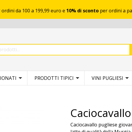
 ordini da 100 a 199,99 euro e
10% di sconto
per ordini a pa
IONATI
PRODOTTI TIPICI
VINI PUGLIESI
Caciocavallo
Caciocavallo pugliese giovan
latte di qualità della Murgia