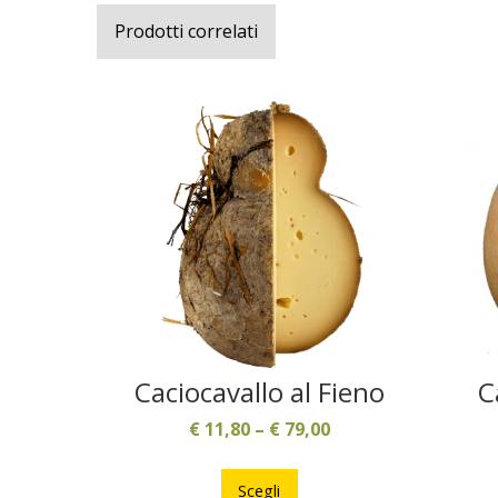
Prodotti correlati
Caciocavallo al Fieno
C
€
11,80
–
€
79,00
Questo
prodotto
Scegli