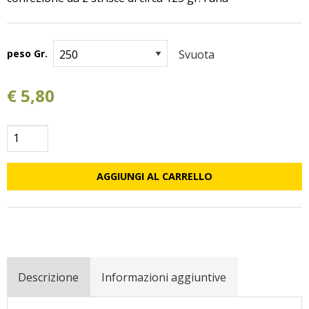
peso Gr.
Svuota
€
5,80
Pancetta
tesa
Martinese
AGGIUNGI AL CARRELLO
quantità
Descrizione
Informazioni aggiuntive