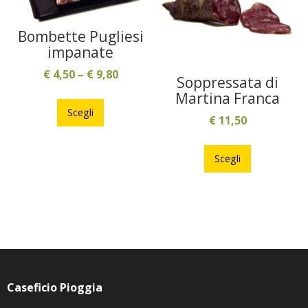
nella
prodotto
pagina
Bombette Pugliesi
del
impanate
prodotto
€
4,50
–
€
9,80
Soppressata di
Questo
Martina Franca
prodotto
Scegli
€
11,50
ha
Questo
più
prodotto
Scegli
varianti.
ha
Le
più
opzioni
varianti.
possono
Le
essere
opzioni
scelte
possono
nella
essere
pagina
Caseficio Pioggia
scelte
del
nella