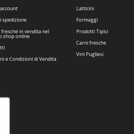
pagina
scelte
del
 account
Latticini
nella
prodotto
pagin
i spedizione
Formaggi
del
fresche in vendita nel
Prodotti Tipici
prodo
o shop online
Carni fresche
tti
Vini Pugliesi
ni e Condizioni di Vendita