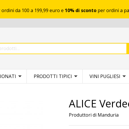
 ordini da 100 a 199,99 euro e
10% di sconto
per ordini a pa
IONATI
PRODOTTI TIPICI
VINI PUGLIESI
ALICE Verdec
Produttori di Manduria