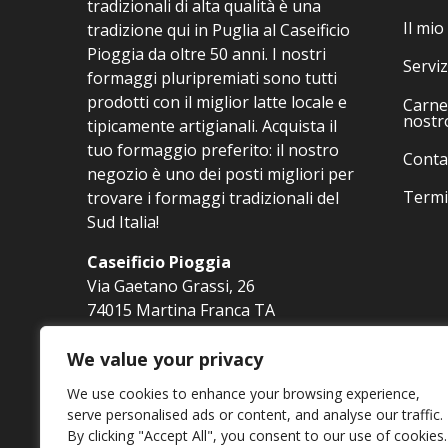
del
tradizionali di alta qualità è una
prodotto
Il mio
tradizione qui in Puglia al Caseificio
Pioggia da oltre 50 anni. I nostri
Serviz
formaggi pluripremiati sono tutti
prodotti con il miglior latte locale e
Carne 
nostr
tipicamente artigianali. Acquista il
tuo formaggio preferito: il nostro
Conta
negozio è uno dei posti migliori per
Termi
trovare i formaggi tradizionali del
Sud Italia!
Caseificio Pioggia
Via Gaetano Grassi, 26
74015 Martina Franca TA
Tel. 080 4800550
We value your privacy
info@pioggiastore.it
We use cookies to enhance your browsing experience,
serve personalised ads or content, and analyse our traffic.
By clicking "Accept All", you consent to our use of cookies.