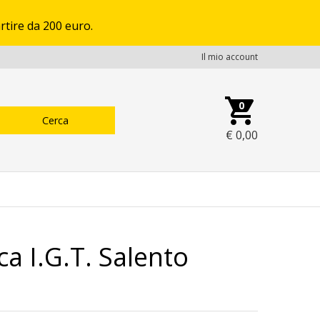
rtire da 200 euro.
Il mio account
0
€
0,00
a I.G.T. Salento