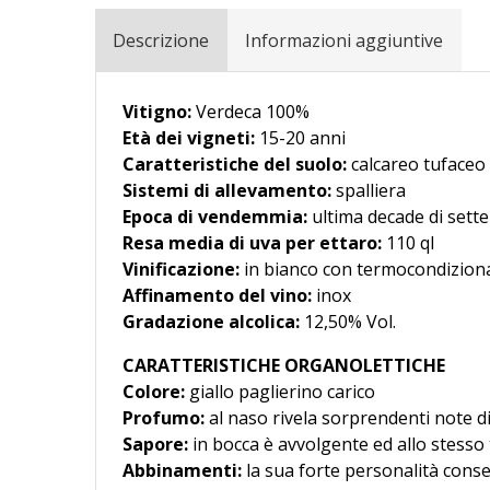
Descrizione
Informazioni aggiuntive
Vitigno:
Verdeca 100%
Età dei vigneti:
15-20 anni
Caratteristiche del suolo:
calcareo tufaceo
Sistemi di allevamento:
spalliera
Epoca di vendemmia:
ultima decade di sett
Resa media di uva per ettaro:
110 ql
Vinificazione:
in bianco con termocondizion
Affinamento del vino:
inox
Gradazione alcolica:
12,50% Vol.
CARATTERISTICHE ORGANOLETTICHE
Colore:
giallo paglierino carico
Profumo:
al naso rivela sorprendenti note di 
Sapore:
in bocca è avvolgente ed allo stess
Abbinamenti:
la sua forte personalità consen