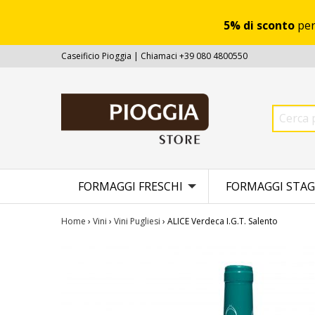
5% di sconto
per
Caseificio Pioggia | Chiamaci +39 080 4800550
FORMAGGI FRESCHI
FORMAGGI STAG
Home
›
Vini
›
Vini Pugliesi
› ALICE Verdeca I.G.T. Salento