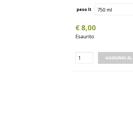
peso lt
€
8,00
Esaurito
ALICE
AGGIUNGI AL
Verdeca
I.G.T.
Salento
quantità