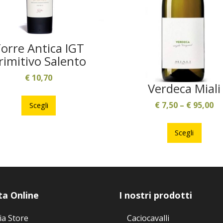
orre Antica IGT
rimitivo Salento
€
10,70
Verdeca Miali
Questo
prodotto
€
7,50
–
€
95,00
Scegli
ha
Ques
più
prodo
Scegli
varianti.
ha
Le
più
opzioni
varian
possono
Le
essere
opzio
ta Online
I nostri prodotti
scelte
poss
nella
esser
ia Store
Caciocavalli