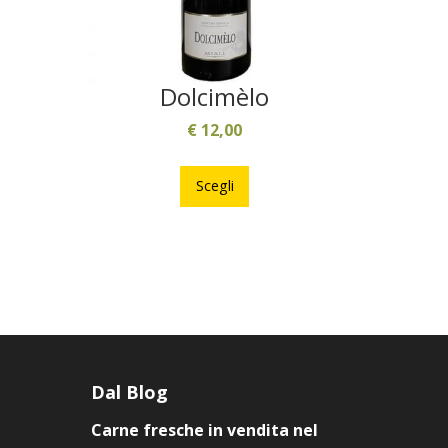
Dolcimèlo
€
12,00
Questo
prodotto
Scegli
ha
più
to
varianti.
tto
Le
opzioni
possono
ti.
essere
scelte
ni
Dal Blog
nella
ono
pagina
Carne fresche in vendita nel
e