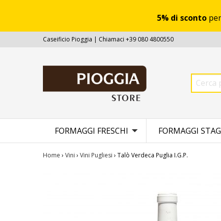
5% di sconto
per
Caseificio Pioggia | Chiamaci +39 080 4800550
FORMAGGI FRESCHI
FORMAGGI STAG
Home
›
Vini
›
Vini Pugliesi
› Talò Verdeca Puglia I.G.P.