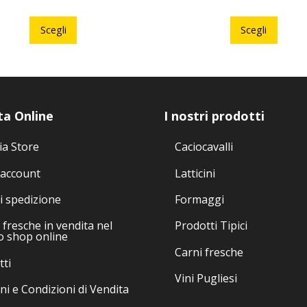
Questo
Ques
prodotto
prodo
Scegli
Scegli
ha
ha
più
più
varianti.
varian
Le
Le
opzioni
opzio
ta Online
I nostri prodotti
possono
poss
essere
esser
ia Store
Caciocavalli
scelte
scelte
 account
Latticini
nella
nella
pagina
pagin
i spedizione
Formaggi
del
del
fresche in vendita nel
Prodotti Tipici
prodotto
prodo
o shop online
Carni fresche
tti
Vini Pugliesi
ni e Condizioni di Vendita