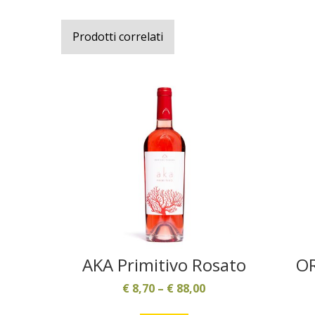
Prodotti correlati
AKA Primitivo Rosato
O
€
8,70
–
€
88,00
Questo