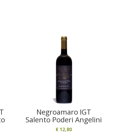
GT
Negroamaro IGT
to
Salento Poderi Angelini
€
12,80