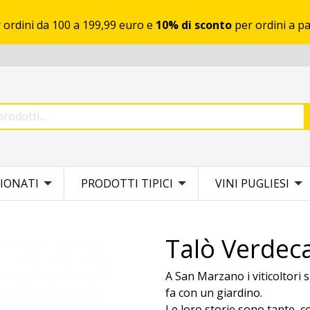
 ordini da 100 a 199,99 euro e
10% di sconto
per ordini a pa
IONATI
PRODOTTI TIPICI
VINI PUGLIESI
Talò Verdeca
A San Marzano i viticoltori 
fa con un giardino.
Le loro storie sono tante, co