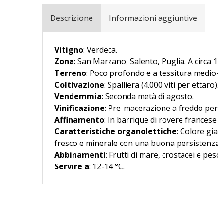
Descrizione
Informazioni aggiuntive
Vitigno
:
Verdeca.
Zona
:
San Marzano, Salento, Puglia. A circa 10
Terreno
:
Poco profondo e a tessitura medio-
Coltivazione
:
Spalliera (4.000 viti per ettaro)
Vendemmia
:
Seconda metà di agosto.
Vinificazione
:
Pre-macerazione a freddo per 6
Affinamento
:
In barrique di rovere francese
Caratteristiche organolettiche
:
Colore gial
fresco e minerale con una buona persistenza
Abbinamenti
:
Frutti di mare, crostacei e pesc
Servire a
:
12-14 °C.