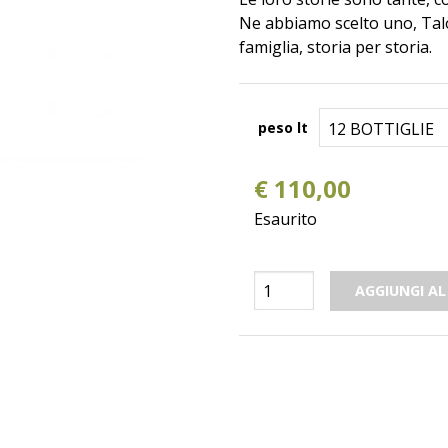
Ne abbiamo scelto uno, Talò,
famiglia, storia per storia.
peso lt
€
110,00
Esaurito
Talò
AGGIUNGI AL
Verdeca
Puglia
I.G.P.
quantità