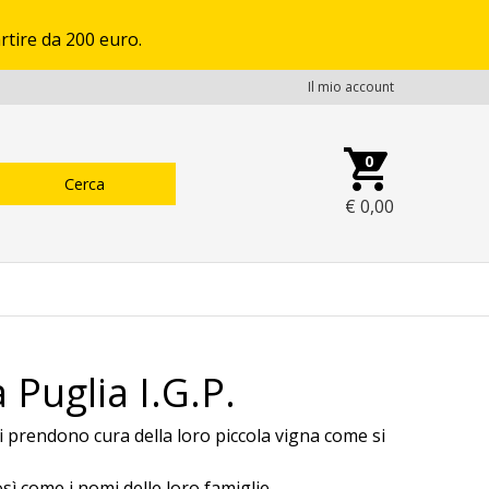
rtire da 200 euro.
Il mio account
0
€
0,00
 Puglia I.G.P.
si prendono cura della loro piccola vigna come si
sì come i nomi delle loro famiglie.