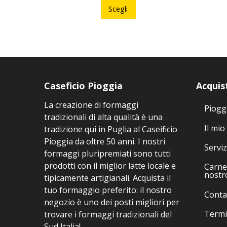
prodotto
Scegli
ha
più
varianti.
Le
opzioni
possono
Caseficio Pioggia
Acquis
essere
La creazione di formaggi
scelte
Piogg
tradizionali di alta qualità è una
nella
Il mio
tradizione qui in Puglia al Caseificio
pagina
Pioggia da oltre 50 anni. I nostri
del
Serviz
formaggi pluripremiati sono tutti
prodotto
prodotti con il miglior latte locale e
Carne 
nostr
tipicamente artigianali. Acquista il
tuo formaggio preferito: il nostro
Conta
negozio è uno dei posti migliori per
Termi
trovare i formaggi tradizionali del
Sud Italia!