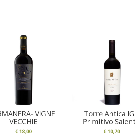
RMANERA- VIGNE
Torre Antica I
VECCHIE
Primitivo Salen
€
18,00
€
10,70