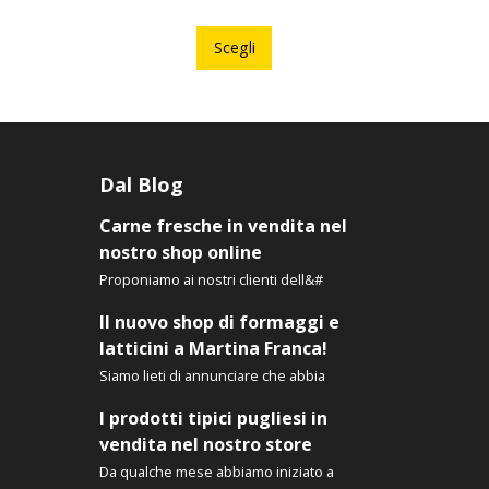
to
Questo
tto
prodotto
Scegli
ha
più
ti.
varianti.
Le
ni
opzioni
Dal Blog
ono
possono
Carne fresche in vendita nel
e
essere
nostro shop online
scelte
Proponiamo ai nostri clienti dell&#
nella
a
pagina
Il nuovo shop di formaggi e
del
latticini a Martina Franca!
tto
prodotto
Siamo lieti di annunciare che abbia
I prodotti tipici pugliesi in
vendita nel nostro store
Da qualche mese abbiamo iniziato a