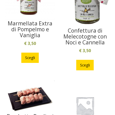
Marmellata Extra
di Pompelmo e
Confettura di
Vaniglia
Melecotogne con
Noci e Cannella
€
3,50
€
3,50
Questo
prodotto
Scegli
Questo
ha
prodotto
Scegli
più
ha
varianti.
più
Le
varianti.
opzioni
Le
possono
opzioni
essere
possono
scelte
essere
nella
scelte