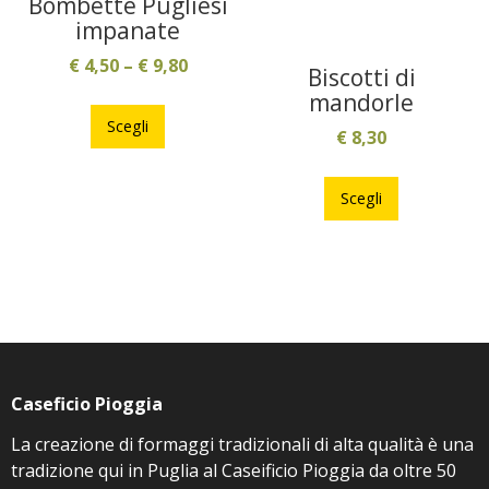
Bombette Pugliesi
pagina
nella
impanate
del
pagina
€
4,50
–
€
9,80
prodotto
Biscotti di
del
Questo
mandorle
prodotto
prodotto
Scegli
€
8,30
ha
Questo
più
prodotto
Scegli
varianti.
ha
Le
più
opzioni
varianti.
possono
Le
essere
opzioni
scelte
possono
nella
essere
pagina
Caseficio Pioggia
scelte
del
nella
prodotto
La creazione di formaggi tradizionali di alta qualità è una
pagina
tradizione qui in Puglia al Caseificio Pioggia da oltre 50
del